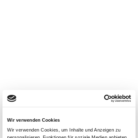
Stanzen & Lasern
TRUMPF TC600L mit 3000 Watt – Die „TC600L“ ist eine
Kombinationsmaschine auf der Teile gestanzt und gelasert
werden können. Dies ist besonders vorteilhaft bei
Bauteilen die viele einfache Löcher enthalten oder
Umformungen wie Gewinddurchzüge oder Senkungen und
gleichzeitig eine aufwendige Außenkontur aufweisen. Wir
bearbeiten die folgenden Blechdicken: Stahl von 0,5-
10mm, Edelstahl 0,5-8mm und Aluminium 0,5-8mm.
Wir verwenden Cookies
Wir verwenden Cookies, um Inhalte und Anzeigen zu
2D und 3D Laser-schneiden und schweissen
personalisieren, Funktionen für soziale Medien anbieten