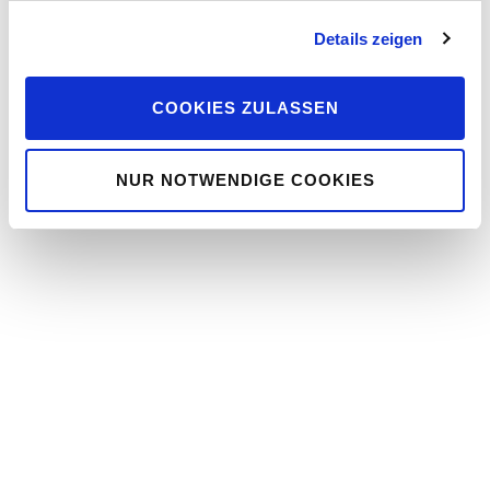
des Schweißvorgangs in der 2.Station die nächsten
Werkstücke gerüstet werden
Details zeigen
COOKIES ZULASSEN
NUR NOTWENDIGE COOKIES
Abkantung
CNC-gesteuerte Abkanntpresse „Safan E-Brake 100T
Premium“ Abkantlänge 3000 mm, 1000 Tonnen Presskraft.
Mechanische Bearbeitung
Bohren und Gewindeschneiden bis 30mm bzw. M30,
Schnellradiale „DONAU DR40“, Bohrmaschine „Alzmetall