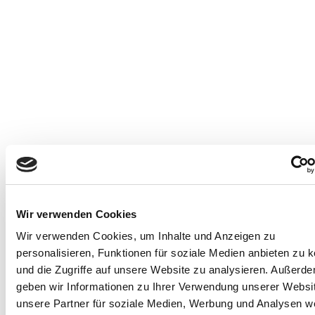
Blechfertigung + Elektromontage
Blechfertigung + Elektromontage
Blechfertigung + Elektromontage
Blechfertigung + Elektromontage
Blechfertigung + Elektromontage
Skip
Tog
to
men
Baugruppen Schaltschränke Bedienfelder
Individuelle Bauteile nach Kundenwunsch
Individuelle Bauteile nach Zeichnung
Lasern + Stanzen auch 3D
Abkanten bis 3000mm
content
ENTDECKEN & SCROLLEN
ENTDECKEN & SCROLLEN
ENTDECKEN & SCROLLEN
ENTDECKEN & SCROLLEN
ENTDECKEN & SCROLLEN
PXL_20240731_101906637
Wir verwenden Cookies
Post
PXL_20240731_101906637.MP~3
Wir verwenden Cookies, um Inhalte und Anzeigen zu
navigation
personalisieren, Funktionen für soziale Medien anbieten zu 
und die Zugriffe auf unsere Website zu analysieren. Außerd
geben wir Informationen zu Ihrer Verwendung unserer Websi
unsere Partner für soziale Medien, Werbung und Analysen we