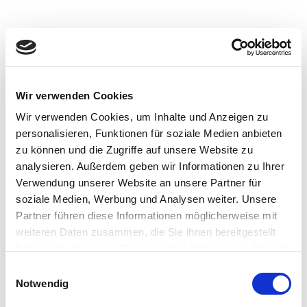
Blechfertigung + Elektromontage
Blechfertigung + Elektromontage
Blechfertigung + Elektromontage
Blechfertigung + Elektromontage
Blechfertigung + Elektromontage
Skip
Tog
to
men
Baugruppen Schaltschränke Bedienfelder
Individuelle Bauteile nach Kundenwunsch
Individuelle Bauteile nach Zeichnung
Lasern + Stanzen auch 3D
Abkanten bis 3000mm
content
ENTDECKEN & SCROLLEN
ENTDECKEN & SCROLLEN
ENTDECKEN & SCROLLEN
ENTDECKEN & SCROLLEN
ENTDECKEN & SCROLLEN
Wir verwenden Cookies
Kategorie:
Slider
Wir verwenden Cookies, um Inhalte und Anzeigen zu
personalisieren, Funktionen für soziale Medien anbieten
zu können und die Zugriffe auf unsere Website zu
analysieren. Außerdem geben wir Informationen zu Ihrer
Verwendung unserer Website an unsere Partner für
17. JANUAR 2021
soziale Medien, Werbung und Analysen weiter. Unsere
Abkantpresse Safan E-
Partner führen diese Informationen möglicherweise mit
weiteren Daten zusammen, die Sie ihnen bereitgestellt
Brake 100T Premium
haben oder die sie im Rahmen Ihrer Nutzung der Dienste
gesammelt haben.
Einwilligungsauswahl
Unsere neue Abkantpresse „SAFAN E-BRAKE 100T“ mit
Notwendig
einer Abkantlänge von 3100mm. Unsere alte Presse